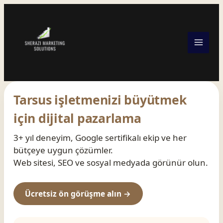
Skip
to
content
Tarsus işletmenizi büyütmek
için dijital pazarlama
3+ yıl deneyim, Google sertifikalı ekip ve her
bütçeye uygun çözümler.
Web sitesi, SEO ve sosyal medyada görünür olun.
Ücretsiz ön görüşme alın →