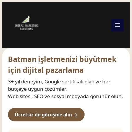
Skip
to
content
Batman işletmenizi büyütmek
için dijital pazarlama
3+ yıl deneyim, Google sertifikalı ekip ve her
bütçeye uygun çözümler.
Web sitesi, SEO ve sosyal medyada görünür olun.
Ücretsiz ön görüşme alın →