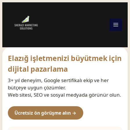
Skip
to
content
Elazığ işletmenizi büyütmek için
dijital pazarlama
3+ yıl deneyim, Google sertifikalı ekip ve her
bütçeye uygun çözümler.
Web sitesi, SEO ve sosyal medyada görünür olun.
Ücretsiz ön görüşme alın →