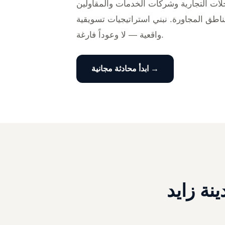
ات التجارية وشركات الخدمات والمقاولين
ناطق المجاورة. نبني استراتيجيات تسويقية
واقعية — لا وعوداً فارغة.
ابدأ محادثة مجانية →
نة زايد