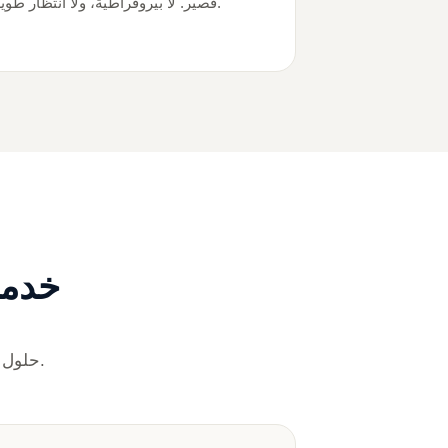
قصير. لا بيروقراطية، ولا انتظار طويل.
خدما
حلول رقمية متكاملة مصممة لتناسب احتياجات الشركات العاملة في الإمارات.