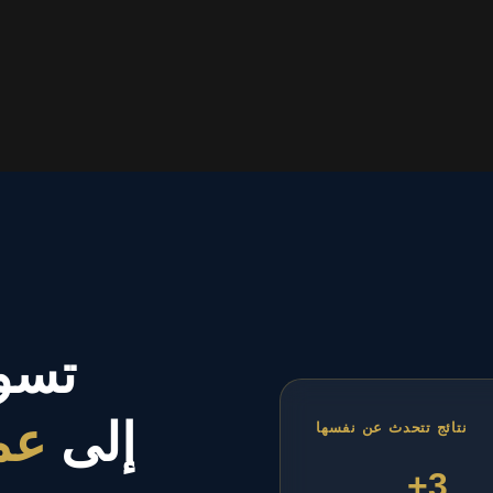
تسو
إلى
عم
نتائج تتحدث عن نفسها
+3