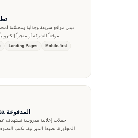
تطو
نبني مواقع سريعة وجذابة ومحسّنة لمح
موقعاً للشركة أو متجراً إلكترونياً أو صفحة هبوط لحملة إعلانية.
e
Landing Pages
Mobile-first
إعلانات Google وMeta المدفوعة
حملات إعلانية مدروسة تستهدف عمل
المجاورة. نضبط الميزانية، نكتب النصوص