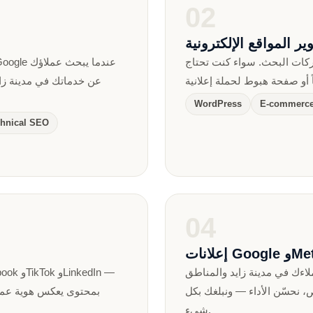
02
ير المواقع الإلكترونية
ركات البحث. سواء كنت تحتاج
عن خدماتك في مدينة زاي
WordPress
E-commerc
hnical SEO
04
اءك في مدينة زايد والمناطق
، نحسّن الأداء — ونبلغك بكل
بمحتوى يعكس هوية عملك
شيء.