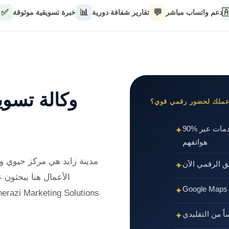
✅
📊
💬

خبرة تسويقية موثوقة
تقارير شفافة دورية
دعم واتساب مباشر
 تفهم سوق
لماذا تحتاج عملك لحضو
90% من عملاء الإمارات يبحثون عن الخدمات عبر
✦
هواتفهم
قة الغربية بأبوظبي. أصحاب
منافسوك يستث
✦
 عملائهم — سواء عبر
✦
الإعلان الرقمي
✦