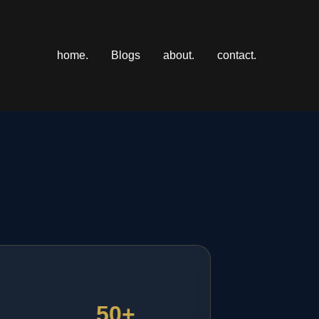
home.
Blogs
about.
contact.
50+