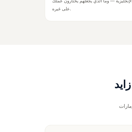
لإنجليزية — وما الذي يجعلهم يختارون عملك
على غيره.
ايد